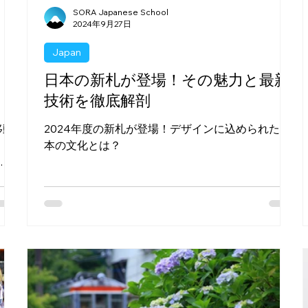
SORA Japanese School
2024年9月27日
Japan
日本の新札が登場！その魅力と最新
技術を徹底解剖
移動
2024年度の新札が登場！デザインに込められた日
う
本の文化とは？
サー
誰で
休憩
詰ま