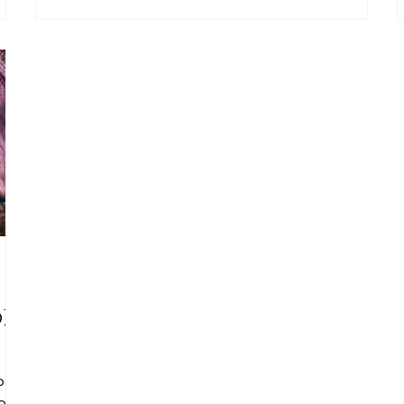
の藤
loom
mous