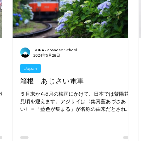
SORA Japanese School
2024年5月28日
Japan
箱根 あじさい電車
く知
５月末から6月の梅雨にかけて、日本では紫陽花が
。
見頃を迎えます。アジサイは〈集真藍あづさあ
い〉＝「藍色が集まる」が名称の由来だとされて
いて、植物の名称が決まった頃には、日本国内で
は青の紫陽花しかほぼなかった事が推定されま
す。紫陽花は酸性の土では青みが強くなり、アル
カリ性の土で...