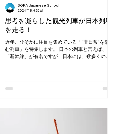
SORA Japanese School
2024年8月25日
思考を凝らした観光列車が日本列島
を走る！
近年、ひそかに注目を集めている「“非日常”を楽し
む列車」を特集します。 日本の列車と言えば、
「新幹線」が有名ですが、日本には、数多くの観
光列車が走っています。車窓からの絶景を眺めな
がら移動時間も非日常を満喫できる観光列車。豪
華な外観はもちろん凝った内装にも目を奪われる
リゾ...