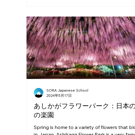
SORA Japanese School
2024年5月17日
あしかがフラワーパーク：日本
の楽園
Spring is home to a variety of flowers that b
in Japan. Ashikaga Flower Park is a very fa